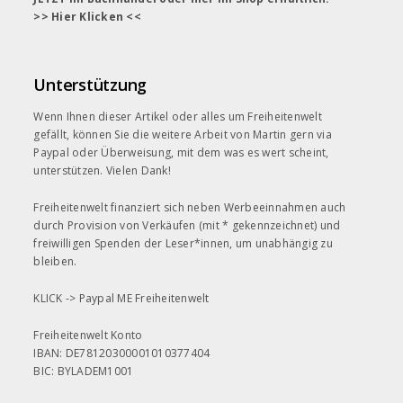
>> Hier Klicken <<
Unterstützung
Wenn Ihnen dieser Artikel oder alles um Freiheitenwelt
gefällt, können Sie die weitere Arbeit von Martin gern
via
Paypal
oder Überweisung, mit dem was es wert scheint,
unterstützen. Vielen Dank!
Freiheitenwelt finanziert sich neben Werbeeinnahmen auch
durch Provision von Verkäufen (mit * gekennzeichnet) und
freiwilligen Spenden der Leser*innen, um unabhängig zu
bleiben.
KLICK ->
Paypal ME Freiheitenwelt
Freiheitenwelt Konto
IBAN: DE78120300001010377404
BIC: BYLADEM1001