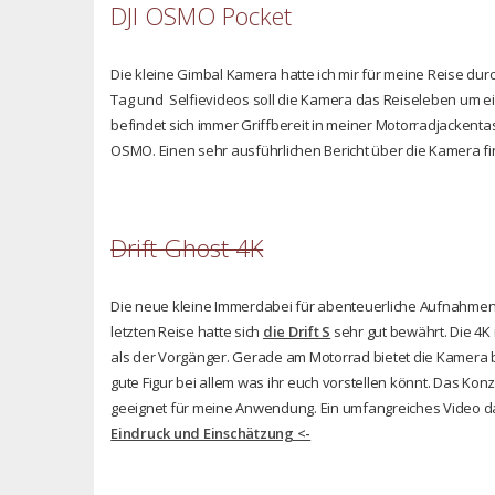
DJI OSMO Pocket
Die kleine Gimbal Kamera hatte ich mir für meine Reise d
Tag und Selfievideos soll die Kamera das Reiseleben um e
befindet sich immer Griffbereit in meiner Motorradjackentasc
OSMO. Einen sehr ausführlichen Bericht über die Kamera fin
Drift Ghost 4K
Die neue kleine Immerdabei für abenteuerliche Aufnahmen i
letzten Reise hatte sich
die Drift S
sehr gut bewährt. Die 4K 
als der Vorgänger. Gerade am Motorrad bietet die Kamera 
gute Figur bei allem was ihr euch vorstellen könnt. Das Konz
geeignet für meine Anwendung. Ein umfangreiches Video daz
Eindruck und Einschätzung <-