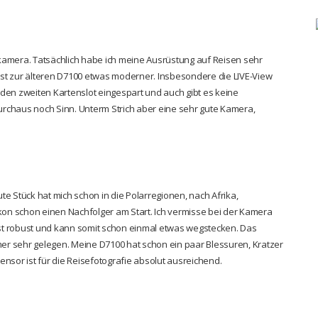
kamera. Tatsächlich habe ich meine Ausrüstung auf Reisen sehr
 ist zur älteren D7100 etwas moderner. Insbesondere die LIVE-View
den zweiten Kartenslot eingespart und auch gibt es keine
rchaus noch Sinn. Unterm Strich aber eine sehr gute Kamera,
.
e Stück hat mich schon in die Polarregionen, nach Afrika,
kon schon einen Nachfolger am Start. Ich vermisse bei der Kamera
ußerst robust und kann somit schon einmal etwas wegstecken. Das
r sehr gelegen. Meine D7100 hat schon ein paar Blessuren, Kratzer
Sensor ist für die Reisefotografie absolut ausreichend.