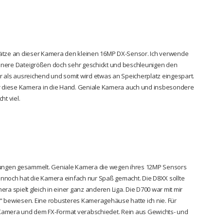
hätze an dieser Kamera den kleinen 16MP DX-Sensor. Ich verwende
inere Dateigrößen doch sehr geschickt und beschleunigen den
r als ausreichend und somit wird etwas an Speicherplatz eingespart.
r diese Kamera in die Hand. Geniale Kamera auch und insbesondere
ht viel.
hrungen gesammelt. Geniale Kamera die wegen ihres 12MP Sensors
 Dennoch hat die Kamera einfach nur Spaß gemacht. Die D8XX sollte
ra spielt gleich in einer ganz anderen Liga. Die D700 war mit mir
ig“ bewiesen. Eine robusteres Kameragehäuse hatte ich nie. Für
 Kamera und dem FX-Format verabschiedet. Rein aus Gewichts- und