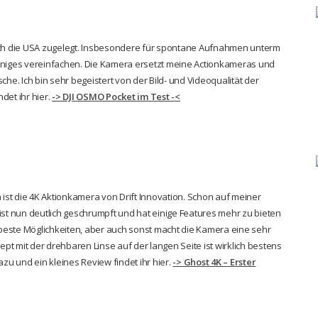
urch die USA zugelegt. Insbesondere für spontane Aufnahmen unterm
iniges vereinfachen. Die Kamera ersetzt meine Actionkameras und
he. Ich bin sehr begeistert von der Bild- und Videoqualität der
det ihr hier.
-> DJI OSMO Pocket im Test -<
st die 4K Aktionkamera von Drift Innovation. Schon auf meiner
ist nun deutlich geschrumpft und hat einige Features mehr zu bieten
beste Möglichkeiten, aber auch sonst macht die Kamera eine sehr
ept mit der drehbaren Linse auf der langen Seite ist wirklich bestens
u und ein kleines Review findet ihr hier.
-> Ghost 4K – Erster