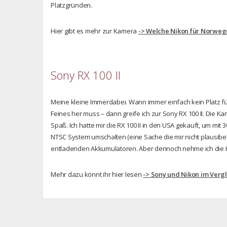
Platzgründen.
Hier gibt es mehr zur Kamera
-> Welche Nikon für Norwe
Sony RX 100 II
Meine kleine Immerdabei. Wann immer einfach kein Platz fü
Feines her muss – dann greife ich zur Sony RX 100 II. Die K
Spaß. Ich hatte mir die RX 100 II in den USA gekauft, um mit
NTSC System umschalten (eine Sache die mir nicht plausibel 
entladenden Akkumulatoren. Aber dennoch nehme ich die K
Mehr dazu könnt ihr hier lesen
-> Sony und Nikon im Verg
Sigma 10-20mm f/3.5 DC HSM
Freewell DJI Mavic Air Filter Set
Apple MacBook Pro 13″ Retina
Adobe Lightroom