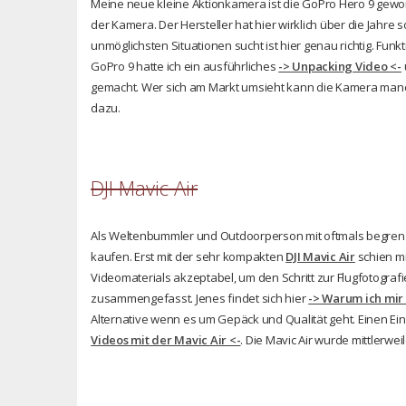
Meine neue kleine Aktionkamera ist die GoPro Hero 9 gewor
der Kamera. Der Hersteller hat hier wirklich über die Jahre
unmöglichsten Situationen sucht ist hier genau richtig. Fun
GoPro 9 hatte ich ein ausführliches
-> Unpacking Video <-
gemacht. Wer sich am Markt umsieht kann die Kamera manchm
dazu.
DJI Mavic Air
Als Weltenbummler und Outdoorperson mit oftmals begrenz
kaufen. Erst mit der sehr kompakten
DJI Mavic Air
schien mi
Videomaterials akzeptabel, um den Schritt zur Flugfotografi
zusammengefasst. Jenes findet sich hier
-> Warum ich mir
Alternative wenn es um Gepäck und Qualität geht. Einen Ein
Videos mit der Mavic Air <-
. Die Mavic Air wurde mittlerwei