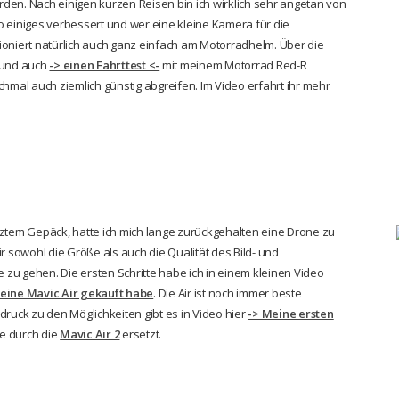
den. Nach einigen kurzen Reisen bin ich wirklich sehr angetan von
 so einiges verbessert und wer eine kleine Kamera für die
ktioniert natürlich auch ganz einfach am Motorradhelm. Über die
und auch
-> einen Fahrttest <-
mit meinem Motorrad Red-R
al auch ziemlich günstig abgreifen. Im Video erfahrt ihr mehr
tem Gepäck, hatte ich mich lange zurückgehalten eine Drone zu
r sowohl die Größe als auch die Qualität des Bild- und
e zu gehen. Die ersten Schritte habe ich in einem kleinen Video
 eine Mavic Air gekauft habe
. Die Air ist noch immer beste
druck zu den Möglichkeiten gibt es in Video hier
-> Meine ersten
le durch die
Mavic Air 2
ersetzt.