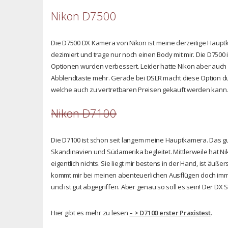
Nikon D7500
Die D7500 DX Kamera von Nikon ist meine derzeitige Haupt
dezimiert und trage nur noch einen Body mit mir. Die D7500
Optionen wurden verbessert. Leider hatte Nikon aber auch 
Abblendtaste mehr. Gerade bei DSLR macht diese Option du
welche auch zu vertretbaren Preisen gekauft werden kann
Nikon D7100
Die D7100 ist schon seit langem meine Hauptkamera. Das gut
Skandinavien und Südamerika begleitet. Mittlerweile hat Ni
eigentlich nichts. Sie liegt mir bestens in der Hand, ist ä
kommt mir bei meinen abenteuerlichen Ausflügen doch imme
und ist gut abgegriffen. Aber genau so soll es sein! Der DX 
Hier gibt es mehr zu lesen
– > D7100 erster Praxistest
.