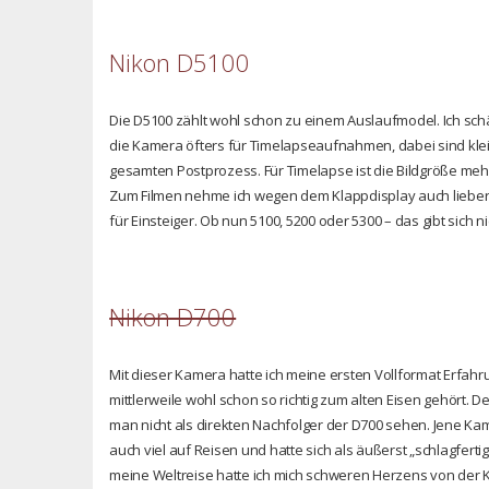
Nikon D5100
Die D5100 zählt wohl schon zu einem Auslaufmodel. Ich sc
die Kamera öfters für Timelapseaufnahmen, dabei sind kle
gesamten Postprozess. Für Timelapse ist die Bildgröße meh
Zum Filmen nehme ich wegen dem Klappdisplay auch liebe
für Einsteiger. Ob nun 5100, 5200 oder 5300 – das gibt sich nic
Nikon D700
Mit dieser Kamera hatte ich meine ersten Vollformat Erfa
mittlerweile wohl schon so richtig zum alten Eisen gehört.
man nicht als direkten Nachfolger der D700 sehen. Jene Kame
auch viel auf Reisen und hatte sich als äußerst „schlagfert
meine Weltreise hatte ich mich schweren Herzens von der