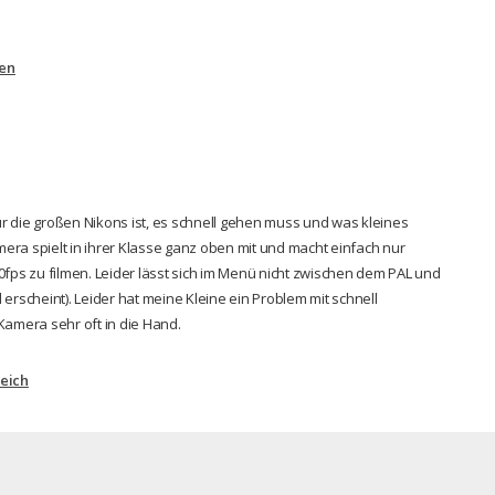
gen
r die großen Nikons ist, es schnell gehen muss und was kleines
amera spielt in ihrer Klasse ganz oben mit und macht einfach nur
 30fps zu filmen. Leider lässt sich im Menü nicht zwischen dem PAL und
erscheint). Leider hat meine Kleine ein Problem mit schnell
amera sehr oft in die Hand.
leich