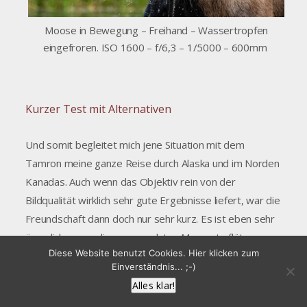
Moose in Bewegung – Freihand – Wassertropfen
eingefroren. ISO 1600 – f/6,3 – 1/5000 – 600mm
Kurzer Test mit Alternativen
Und somit begleitet mich jene Situation mit dem
Tamron meine ganze Reise durch Alaska und im Norden
Kanadas. Auch wenn das Objektiv rein von der
Bildqualität wirklich sehr gute Ergebnisse liefert, war die
Freundschaft dann doch nur sehr kurz. Es ist eben sehr
ärgerlich, wenn die spannendsten Momente flöten
Diese Website benutzt Cookies. Hier klicken zum
gehen, nur weil die Technik nicht sofort einsatzbereit ist
Einverständnis... ;-)
und so funktioniert wie es eigentlich sein soll. Ich hatte
Alles klar!
mich am Ende darauf eingestellt und trotzdem meine