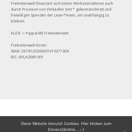
Freiheitenwelt finanziert sich neben Werbeeinnahmen auch
durch Provision von Verkäufen (mit * gekennzeichnet) und
freiwilligen Spenden der Leser*innen, um unabhängig zu
bleiben.
KLICK ->
Paypal ME Freiheitenwelt
Freiheitenwelt Konto
IBAN: DE78120300001010377404
BIC: BYLADEM1001
All rights reserved
Copyright ©2020
Diese Website benutzt Cookies. Hier klicken zum
Freiheitenwelt Martin Leonhardt
Einverständnis... ;-)