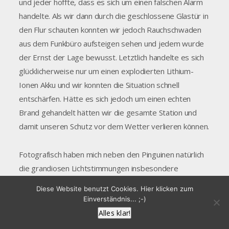
und jeder hoffte, dass es sich um einen falschen Alarm
handelte. Als wir dann durch die geschlossene Glastür in
den Flur schauten konnten wir jedoch Rauchschwaden
aus dem Funkbüro aufsteigen sehen und jedem wurde
der Ernst der Lage bewusst. Letztlich handelte es sich
glücklicherweise nur um einen explodierten Lithium-
Ionen Akku und wir konnten die Situation schnell
entschärfen. Hätte es sich jedoch um einen echten
Brand gehandelt hätten wir die gesamte Station und
damit unseren Schutz vor dem Wetter verlieren können.
Fotografisch haben mich neben den Pinguinen natürlich
die grandiosen Lichtstimmungen insbesondere
während und kurz nach der Polarnacht fasziniert. Am
Diese Website benutzt Cookies. Hier klicken zum
schönsten war es, wenn ein leichter Wind den lockeren
Einverständnis... ;-)
Firn über den Boden hinweg driften lies. Entgegen den
Alles klar!
meisten Vorstellungen ist der Boden in der Antarktis