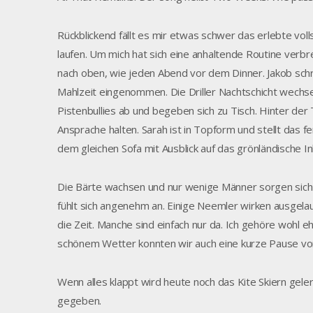
Rückblickend fällt es mir etwas schwer das erlebte volls
laufen. Um mich hat sich eine anhaltende Routine verbrei
nach oben, wie jeden Abend vor dem Dinner. Jakob schr
Mahlzeit eingenommen. Die Driller Nachtschicht wechsel
Pistenbullies ab und begeben sich zu Tisch. Hinter der T
Ansprache halten. Sarah ist in Topform und stellt das fer
dem gleichen Sofa mit Ausblick auf das grönländische In
Die Bärte wachsen und nur wenige Männer sorgen sich d
fühlt sich angenehm an. Einige Neemler wirken ausgel
die Zeit. Manche sind einfach nur da. Ich gehöre wohl 
schönem Wetter konnten wir auch eine kurze Pause v
Wenn alles klappt wird heute noch das Kite Skiern geler
gegeben.