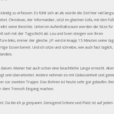
tändig zu erfassen. Es fühlt sich an als würde die Zeit hier viel lan
tet. Christinan, der Informatiker, sitzt im gleichen Sofa, mit den Fü
eibt seine Berichte. Unten im Aufenthaltsraum werden die Sitze für
t sich mit der Tagschicht ab. Lou und Sveri steigen von Ihren
üre links, immer der gleiche. J.P. wird in knapp 15 Minuten seine täg
tige Essen bereit. Und ich sitze und schreibe, wie auch fast täglich,
landeis.
arum. Meiner hat auch schon eine beachtliche Länge erreicht. Abe
augt und überarbeitet. Andere nehmen es mit Gelassenheit und gen
eher zur zweiten Truppe. Das Bohren ist heute sehr gut gelaufen. Bei
or dem Trensch Eingang machen.
nt. Da bin ich ja gespannt. Genügend Schnee und Platz ist auf jeden F