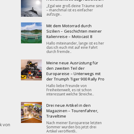
„Egal wie groß deine Träume sind
– manchmal ist es einfacher
aufzuge..
Mit dem Motorrad durch
Sizilien – Geschichten meiner
Italienreise – Motocast 8
Hallo miteinander, lange ist es her
das ich euch mit auf eine Fahrt
durch fremde..
Meine neue Ausrüstung für
den zweiten Teil der
Europareise – Unterwegs mit
der Triumph Tiger 900 Rally Pro
Hallo liebe Freunde von
Freiheitenwelt, es ist schon
interessant welche Streiche..
Drei neue Artikel in den
Magazinen – Tourenfahrer,
Traveltime
Nach meiner Europareise letzten
ik von
Sommer wurden bis jetzt drei
Artikel veröffentli..