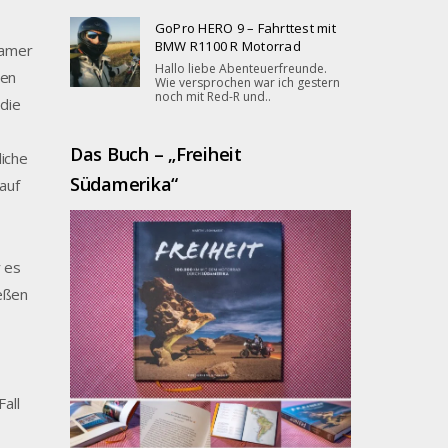
GoPro HERO 9 – Fahrttest mit
BMW R1100 R Motorrad
gsamer
Hallo liebe Abenteuerfreunde.
ßen
Wie versprochen war ich gestern
noch mit Red-R und..
 die
Das Buch – „Freiheit
liche
Südamerika“
 auf
r es
ießen
all