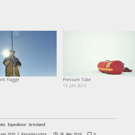
nt Flagge
Pressure Tube
0
15. Juni 2010
ktis
Expedition
Grönland
/
eem 2010
Reiseberichte
28. Mai 2010
0