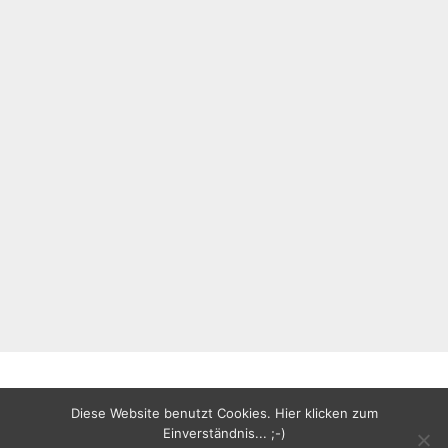
Diese Website benutzt Cookies. Hier klicken zum
All rights reserved
Copyright ©2020
Einverständnis... ;-)